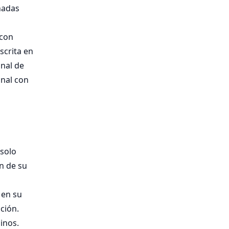
nadas
con
scrita en
unal de
onal con
 solo
n de su
 en su
ción.
inos.