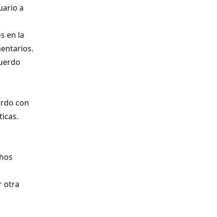
uario a
s en la
mentarios.
cuerdo
erdo con
ticas.
chos
r otra