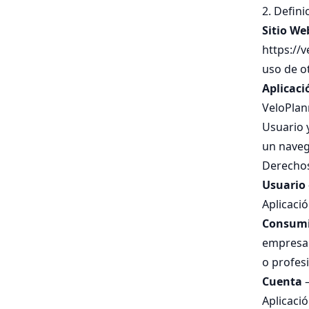
2. Defini
Sitio We
https://v
uso de o
Aplicaci
VeloPlann
Usuario y
un naveg
Derechos
Usuario
Aplicació
Consum
empresar
o profesi
Cuenta
–
Aplicaci