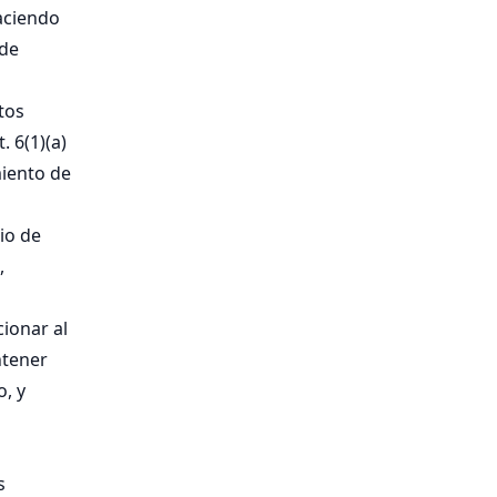
aciendo
 de
tos
. 6(1)(a)
iento de
io de
,
ionar al
ntener
o, y
s