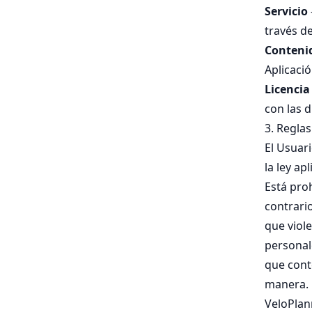
Servicio
través de
Conteni
Aplicació
Licencia
con las 
3. Reglas
El Usuar
la ley ap
Está pro
contrario 
que viol
personal
que cont
manera.
VeloPlann