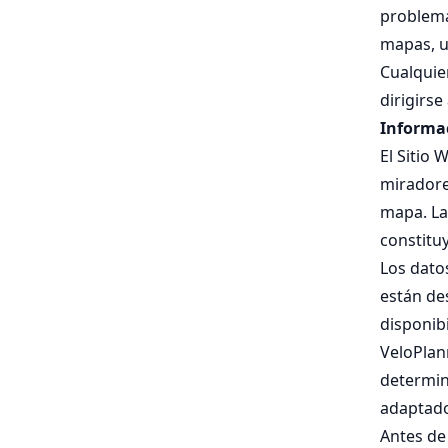
problema
mapas, u
Cualquie
dirigirse
Informac
El Sitio
miradore
mapa. La
constituy
Los dato
están des
disponibi
VeloPlan
determin
adaptado
Antes de 