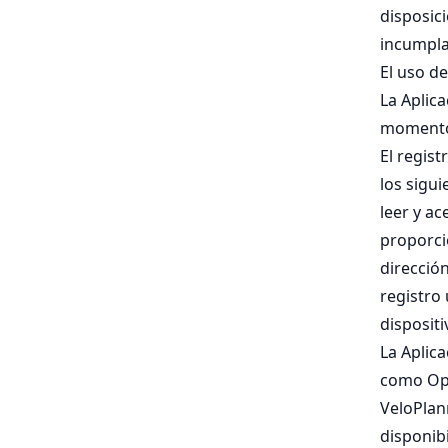
disposic
incumpla 
El uso de
La Aplica
momento 
El regis
los sigui
leer y ac
proporcio
direcció
registro
dispositi
La Aplic
como Ope
VeloPlann
disponib