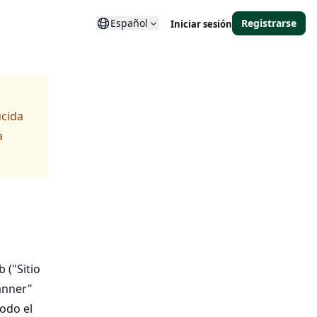
Español
Registrarse
Iniciar sesión
ucida
a
 ("Sitio
anner"
todo el