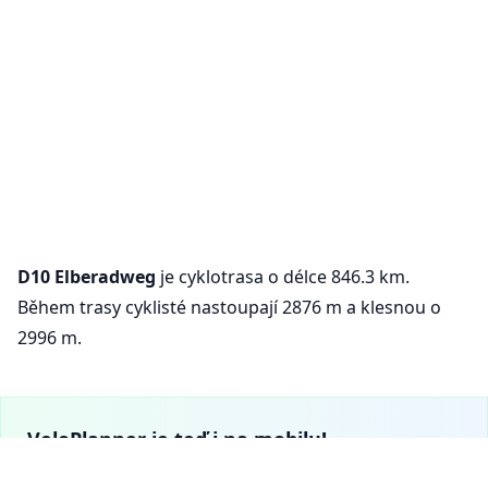
D10 Elberadweg
je cyklotrasa o délce 846.3 km.
Během trasy cyklisté nastoupají 2876 m a klesnou o
2996 m.
VeloPlanner je teď i na mobilu!
Stáhni si naši mobilní aplikaci a objevuj cyklistické trasy a