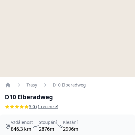
Trasy
D10 Elberadweg
Home
D10 Elberadweg
5.0 (1 recenze)
Vzdálenost
Stoupání
Klesání
846.3 km
2876m
2996m