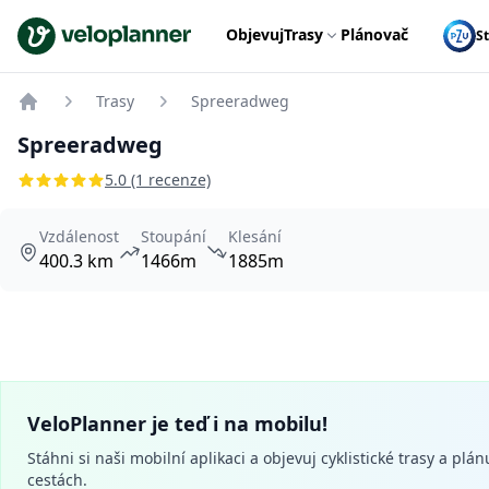
VeloPlanner
Objevuj
Trasy
Plánovač
S
Trasy
Spreeradweg
Home
Spreeradweg
5.0 (1 recenze)
Vzdálenost
Stoupání
Klesání
400.3 km
1466m
1885m
VeloPlanner je teď i na mobilu!
Stáhni si naši mobilní aplikaci a objevuj cyklistické trasy a plán
cestách.