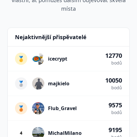
vlastní, ať pomůžeš dalším objevovat skvělá
místa
Nejaktivnější přispěvatelé
12770
🥇
icecrypt
bodů
10050
🥈
majkielo
bodů
9575
🥉
Flub_Gravel
bodů
9195
MichalMilano
4