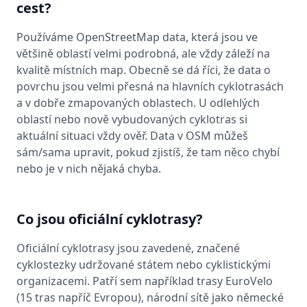
cest?
Používáme OpenStreetMap data, která jsou ve
většině oblastí velmi podrobná, ale vždy záleží na
kvalitě místních map. Obecně se dá říci, že data o
povrchu jsou velmi přesná na hlavních cyklotrasách
a v dobře zmapovaných oblastech. U odlehlých
oblastí nebo nově vybudovaných cyklotras si
aktuální situaci vždy ověř. Data v OSM můžeš
sám/sama upravit, pokud zjistíš, že tam něco chybí
nebo je v nich nějaká chyba.
Co jsou oficiální cyklotrasy?
Oficiální cyklotrasy jsou zavedené, značené
cyklostezky udržované státem nebo cyklistickými
organizacemi. Patří sem například trasy EuroVelo
(15 tras napříč Evropou), národní sítě jako německé