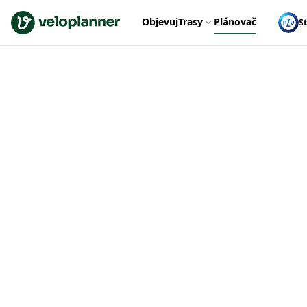
VeloPlanner
Objevuj
Trasy
Plánovač
S