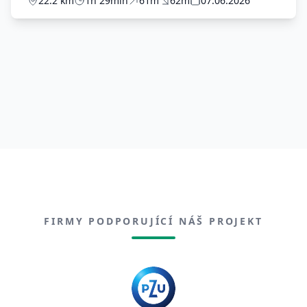
22.2 km
1h 29min
61m
62m
07.06.2026
FIRMY PODPORUJÍCÍ NÁŠ PROJEKT