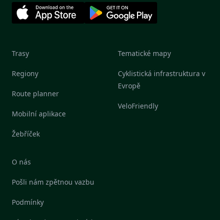
Trasy
Tematické mapy
Regiony
Cyklistická infrastruktura v
Evropě
Route planner
VeloFriendly
Mobilní aplikace
Žebříček
O nás
Pošli nám zpětnou vazbu
Podmínky