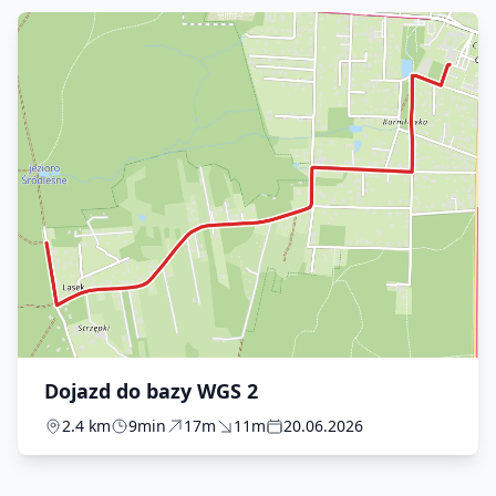
Dojazd do bazy WGS 2
2.4 km
9min
17m
11m
20.06.2026