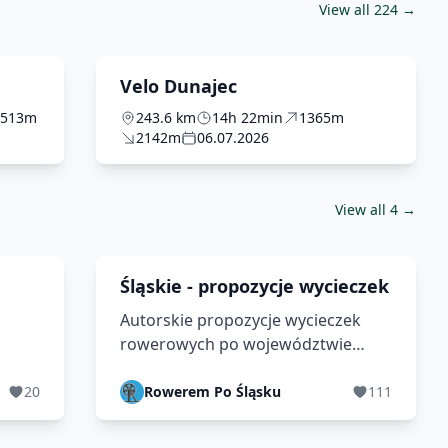
View all 224 →
Velo Dunajec
513m
243.6 km
14h 22min
1365m
2142m
06.07.2026
View all 4 →
Śląskie - propozycje wycieczek
Autorskie propozycje wycieczek
rowerowych po województwie
śląskim. Trasy jedno i dwudniowe,
w?
które poprowadzą przez miejsca
20
Rowerem Po Śląsku
111
niezwykle ciekawe turystycznie i
przyrodniczo.https://roweremposlasku.pl/w