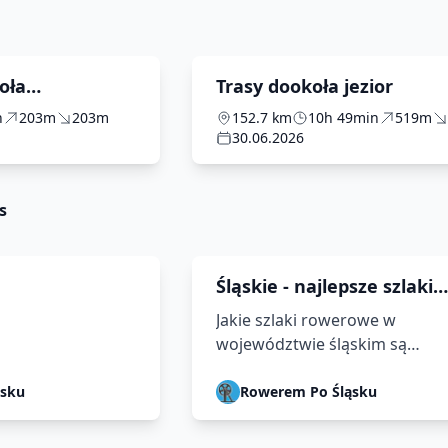
oła
Trasy dookoła jezior
ór
n
203m
203m
152.7 km
10h 49min
519m
30.06.2026
s
Śląskie - najlepsze szlaki
rowerowe
Jakie szlaki rowerowe w
województwie śląskim są
najciekawsze i najchętniej
odwiedzane przez rowerzystó
ąsku
Rowerem Po Śląsku