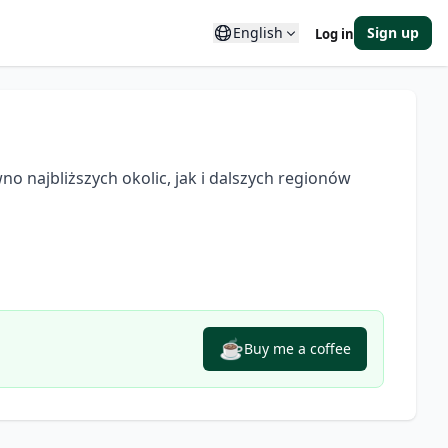
English
Sign up
Log in
o najbliższych okolic, jak i dalszych regionów 
☕
Buy me a coffee