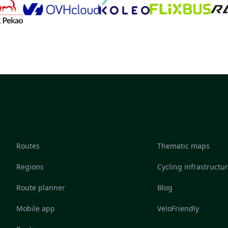
Routes
Thematic maps
Regions
Cycling infrastructu
Route planner
Blog
Mobile app
VeloFriendly