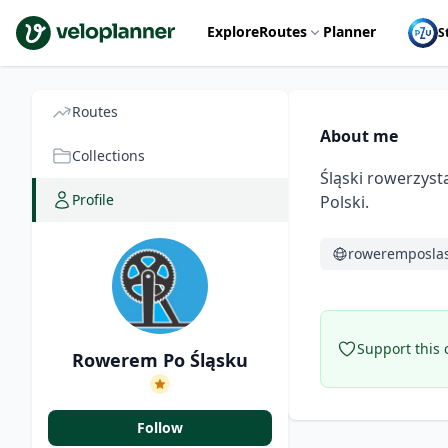
VeloPlanner
Explore
Routes
Planner
S
Routes
About me
Collections
Śląski rowerzyst
Profile
Polski.
roweremposlas
Support this 
Rowerem Po Śląsku
Follow