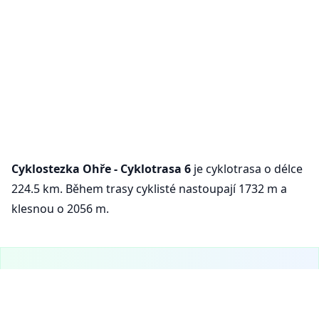
Cyklostezka Ohře - Cyklotrasa 6
je cyklotrasa o délce
224.5 km. Během trasy cyklisté nastoupají 1732 m a
klesnou o 2056 m.
VeloPlanner je teď i na mobilu!
Stáhni si naši mobilní aplikaci a objevuj cyklistické trasy a
plánuj výlety na cestách.
Nastavení cookies