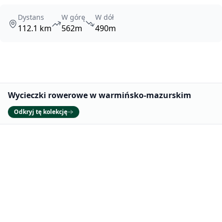
Dystans
W górę
W dół
112.1 km
562m
490m
Promowane
Wycieczki rowerowe w warmińsko-mazurskim
Odkryj tę kolekcję