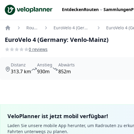
VeloPlanner
Entdecken
Routen
Sammlungen
P
Routen
EuroVelo 4 (Germany)
Home
EuroVelo 4 (Germany: Venlo-Mainz)
0 reviews
Distanz
Anstieg
Abwärts
313.7 km
930m
852m
VeloPlanner ist jetzt mobil verfügbar!
Laden Sie unsere mobile App herunter, um Radrouten zu erku
Fahrten unterwegs zu planen.