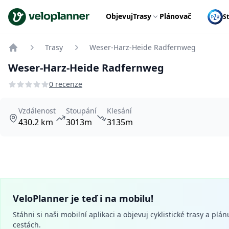
VeloPlanner
Objevuj
Trasy
Plánovač
S
Trasy
Weser-Harz-Heide Radfernweg
Home
Weser-Harz-Heide Radfernweg
0 recenze
Vzdálenost
Stoupání
Klesání
430.2 km
3013m
3135m
VeloPlanner je teď i na mobilu!
Stáhni si naši mobilní aplikaci a objevuj cyklistické trasy a plán
cestách.