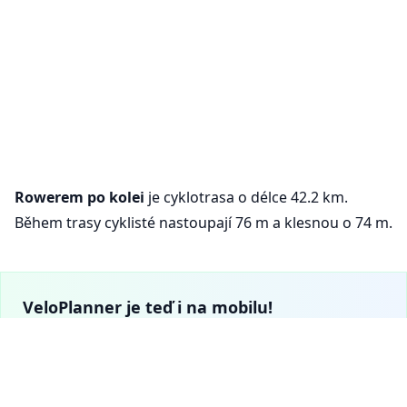
Rowerem po kolei
je cyklotrasa o délce 42.2 km.
Během trasy cyklisté nastoupají 76 m a klesnou o 74 m.
VeloPlanner je teď i na mobilu!
Stáhni si naši mobilní aplikaci a objevuj cyklistické trasy a
plánuj výlety na cestách.
Nastavení cookies