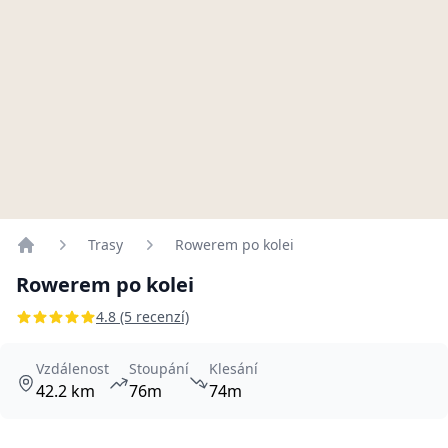
Trasy
Rowerem po kolei
Home
Rowerem po kolei
4.8 (5 recenzí)
Vzdálenost
Stoupání
Klesání
42.2 km
76m
74m