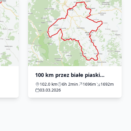
100 km przez białe piaski
Strade Bianche
102.0 km
6h 2min
1696m
1692m
03.03.2026