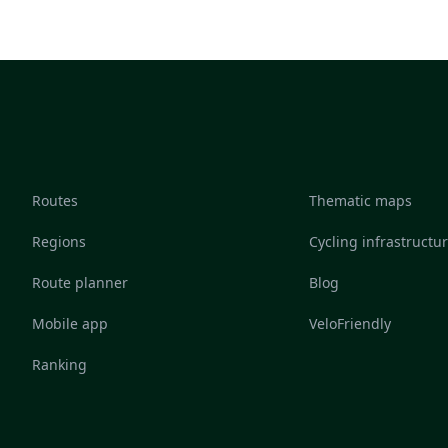
Routes
Thematic maps
Regions
Cycling infrastructu
Route planner
Blog
Mobile app
VeloFriendly
Ranking