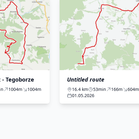
z - Tegoborze
Untitled route
in
1004m
1004m
16.4 km
53min
166m
604m
01.05.2026