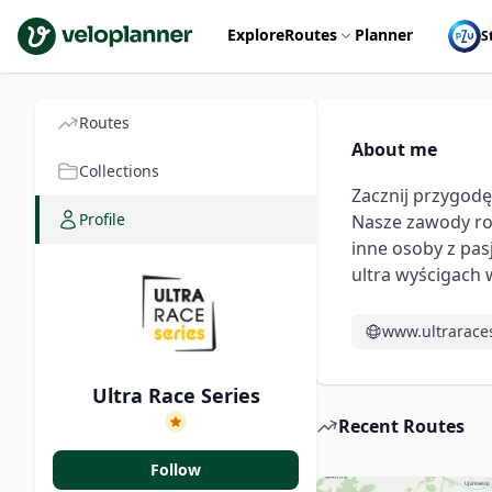
VeloPlanner
Explore
Routes
Planner
S
Routes
About me
Collections
Zacznij przygodę
Profile
Nasze zawody row
inne osoby z pas
ultra wyścigach 
www.ultraraces
Ultra Race Series
Recent Routes
Follow