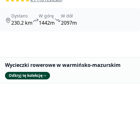
Dystans
W górę
W dół
230.2 km
1442m
2097m
Promowane
Wycieczki rowerowe w warmińsko-mazurskim
Odkryj tę kolekcję