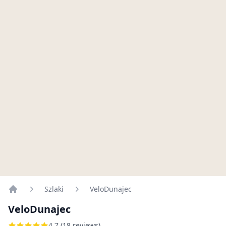
Szlaki
VeloDunajec
Home
VeloDunajec
4.7 (18 reviews)