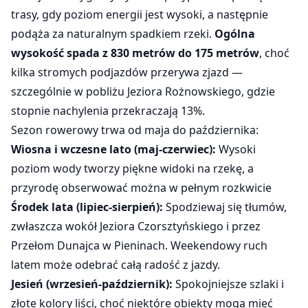
trasy, gdy poziom energii jest wysoki, a następnie
podąża za naturalnym spadkiem rzeki.
Ogólna
wysokość spada z 830 metrów do 175 metrów
, choć
kilka stromych podjazdów przerywa zjazd —
szczególnie w pobliżu Jeziora Rożnowskiego, gdzie
stopnie nachylenia przekraczają 13%.
Sezon rowerowy trwa od maja do października:
Wiosna i wczesne lato (maj-czerwiec):
Wysoki
poziom wody tworzy piękne widoki na rzekę, a
przyrodę obserwować można w pełnym rozkwicie
Środek lata (lipiec-sierpień):
Spodziewaj się tłumów,
zwłaszcza wokół Jeziora Czorsztyńskiego i przez
Przełom Dunajca w Pieninach. Weekendowy ruch
latem może odebrać całą radość z jazdy.
Jesień (wrzesień-październik):
Spokojniejsze szlaki i
złote kolory liści, choć niektóre obiekty mogą mieć