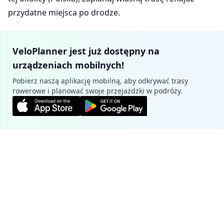
przydatne miejsca po drodze.
VeloPlanner jest już dostępny na
urządzeniach mobilnych!
Pobierz naszą aplikację mobilną, aby odkrywać trasy
rowerowe i planować swoje przejażdżki w podróży.
Zaplanuj trasę
Ustawienia ciasteczek
Używamy plików cookie, aby zapewnić
Oficjalne szlaki - Nowy Sącz
podstawową funkcjonalność naszej strony
(wymagane) oraz poprawić twoje
VeloDunajec
doświadczenia (opcjonalne, w celach
4.7