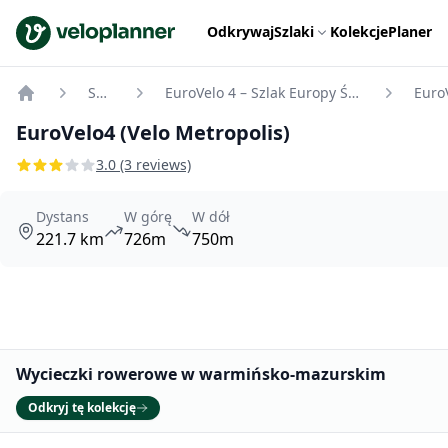
VeloPlanner
Odkrywaj
Szlaki
Kolekcje
Planer
Szlaki
EuroVelo 4 – Szlak Europy Środkowej
Home
EuroVelo4 (Velo Metropolis)
3.0 (3 reviews)
Dystans
W górę
W dół
221.7 km
726m
750m
Promowane
Wycieczki rowerowe w warmińsko-mazurskim
Odkryj tę kolekcję