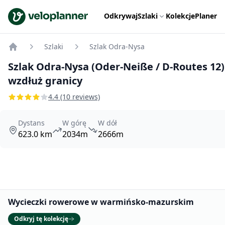
VeloPlanner
Odkrywaj
Szlaki
Kolekcje
Planer
Szlaki
Szlak Odra-Nysa
Home
Szlak Odra-Nysa (Oder-Neiße / D-Routes 12
wzdłuż granicy
4.4 (10 reviews)
Dystans
W górę
W dół
623.0 km
2034m
2666m
Promowane
Wycieczki rowerowe w warmińsko-mazurskim
Odkryj tę kolekcję