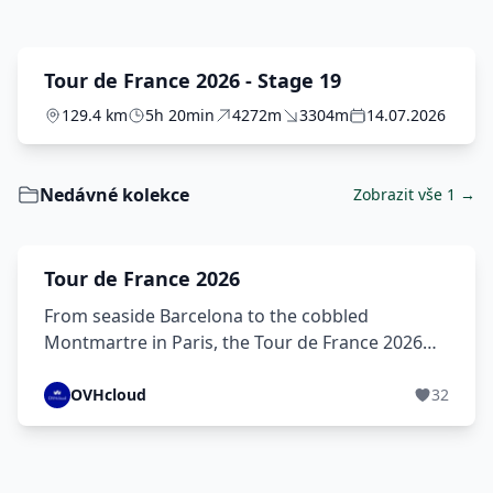
Tour de France 2026 - Stage 19
129.4 km
5h 20min
4272m
3304m
14.07.2026
Nedávné kolekce
Zobrazit vše 1 →
Tour de France 2026
From seaside Barcelona to the cobbled
Montmartre in Paris, the Tour de France 2026
crosses the Pyrenees, the Massif Central, the
Vosges and the Alps across 21 stages. Ride the
OVHcloud
32
route section by section, check the stage
schedule and trace the history of the world's
most famous cycling race.