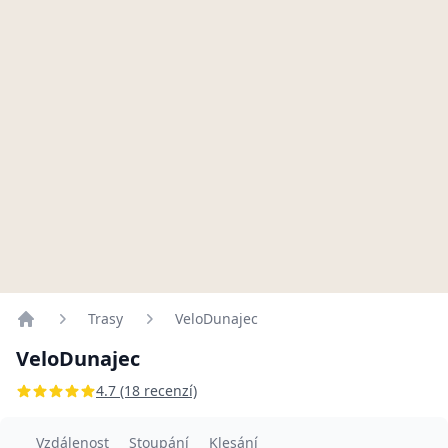
Trasy
VeloDunajec
Home
VeloDunajec
4.7 (18 recenzí)
Vzdálenost
Stoupání
Klesání