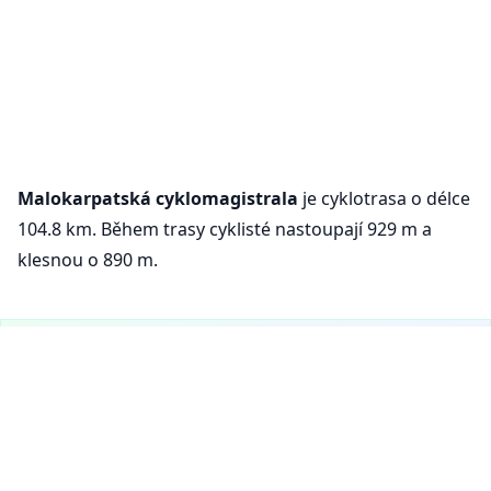
Malokarpatská cyklomagistrala
je cyklotrasa o délce
104.8 km. Během trasy cyklisté nastoupají 929 m a
klesnou o 890 m.
VeloPlanner je teď i na mobilu!
Nastavení cookies
Stáhni si naši mobilní aplikaci a objevuj cyklistické trasy a
plánuj výlety na cestách.
Používáme cookies pro zajištění základních
funkcí našeho webu (povinné) a pro zlepšení