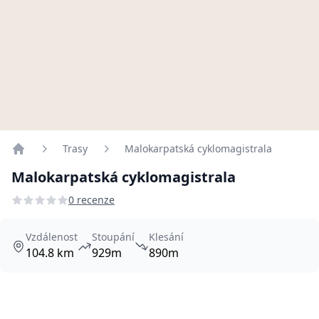
Trasy
Malokarpatská cyklomagistrala
Home
Malokarpatská cyklomagistrala
0 recenze
Vzdálenost
Stoupání
Klesání
104.8 km
929m
890m