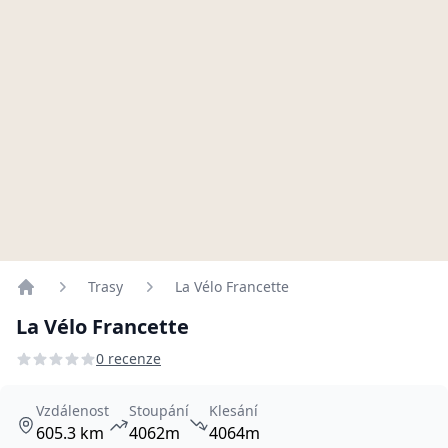
Trasy
La Vélo Francette
Home
La Vélo Francette
0 recenze
Vzdálenost
Stoupání
Klesání
605.3 km
4062m
4064m