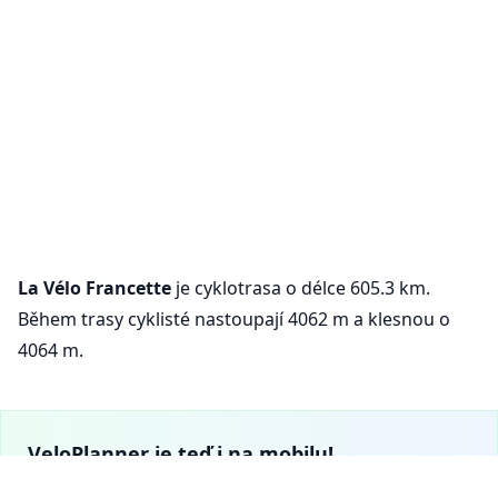
La Vélo Francette
je cyklotrasa o délce 605.3 km.
Během trasy cyklisté nastoupají 4062 m a klesnou o
4064 m.
VeloPlanner je teď i na mobilu!
Stáhni si naši mobilní aplikaci a objevuj cyklistické trasy a