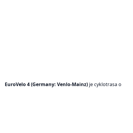
EuroVelo 4 (Germany: Venlo-Mainz)
je cyklotrasa o
délce 313.7 km. Během trasy cyklisté nastoupají 930 m
a klesnou o 852 m.
Nastavení cookies
Používáme cookies pro zajištění základních
funkcí našeho webu (povinné) a pro zlepšení
VeloPlanner je teď i na mobilu!
tvého zážitku (volitelné, pro analytické účely).