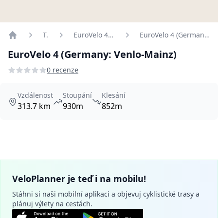
Trasy
EuroVelo 4 (Germany)
EuroVelo 4 (Germany: Venlo-Mainz)
Home
EuroVelo 4 (Germany: Venlo-Mainz)
0 recenze
Vzdálenost
Stoupání
Klesání
313.7 km
930m
852m
VeloPlanner je teď i na mobilu!
Stáhni si naši mobilní aplikaci a objevuj cyklistické trasy a
plánuj výlety na cestách.