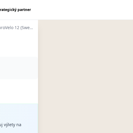
trategický partner
EuroVelo 12 (Sweden)
uj výlety na