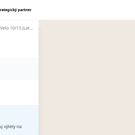
trategický partner
EuroVelo 10/13 (Latvia)
uj výlety na