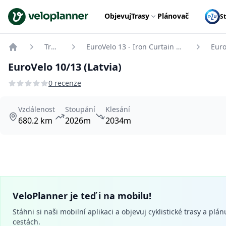
VeloPlanner
Objevuj
Trasy
Plánovač
S
Trasy
EuroVelo 13 - Iron Curtain Trail
Home
EuroVelo 10/13 (Latvia)
0 recenze
Vzdálenost
Stoupání
Klesání
680.2 km
2026m
2034m
VeloPlanner je teď i na mobilu!
Stáhni si naši mobilní aplikaci a objevuj cyklistické trasy a plán
cestách.