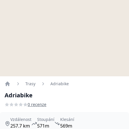
Trasy
Adriabike
Home
Adriabike
0 recenze
Vzdálenost
Stoupání
Klesání
257.7 km
571m
569m