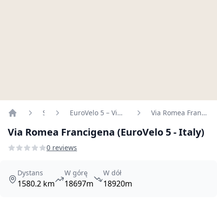
Szlaki
EuroVelo 5 – Via Romea (Francigena)
Via Romea Francigena (EuroVelo 5 - Italy)
Home
Via Romea Francigena (EuroVelo 5 - Italy)
0 reviews
Dystans
W górę
W dół
1580.2 km
18697m
18920m