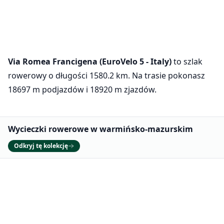
Via Romea Francigena (EuroVelo 5 - Italy)
to szlak
rowerowy o długości 1580.2 km. Na trasie pokonasz
18697 m podjazdów i 18920 m zjazdów.
Promowane
Wycieczki rowerowe w warmińsko-mazurskim
Odkryj tę kolekcję
Ten szlak wchodzi w skład
Ustawienia ciasteczek
EuroVelo 5 – Via Romea (Francigena)
Używamy plików cookie, aby zapewnić