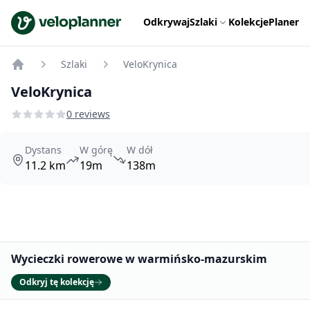
VeloPlanner
Odkrywaj
Szlaki
Kolekcje
Planer
Szlaki
VeloKrynica
Home
VeloKrynica
0 reviews
Dystans
W górę
W dół
11.2 km
19m
138m
Promowane
Wycieczki rowerowe w warmińsko-mazurskim
Odkryj tę kolekcję