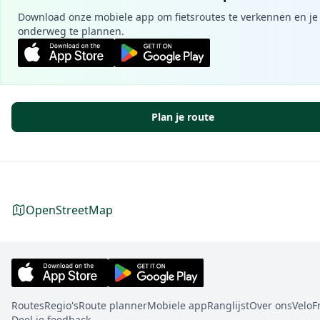
Download onze mobiele app om fietsroutes te verkennen en je 
onderweg te plannen.
Plan je route
OpenStreetMap
Routes
Regio's
Route planner
Mobiele app
Ranglijst
Over ons
VeloF
Deel je feedback