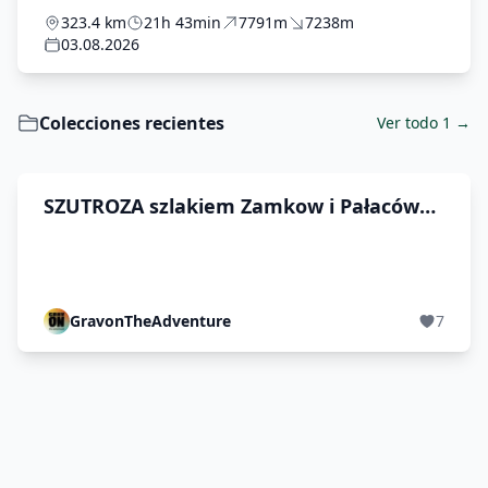
Domkiem
323.4 km
21h 43min
7791m
7238m
03.08.2026
Colecciones recientes
Ver todo 1 →
SZUTROZA szlakiem Zamkow i Pałaców
2026
GravonTheAdventure
7