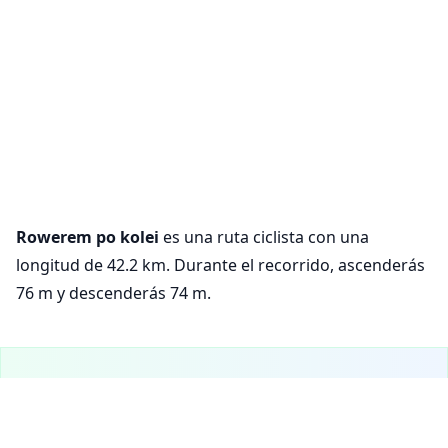
Rowerem po kolei
es una ruta ciclista con una
longitud de 42.2 km. Durante el recorrido, ascenderás
76 m y descenderás 74 m.
¡VeloPlanner ya está en móvil!
Descarga nuestra aplicación móvil para explorar rutas
ciclistas y planificar tus recorridos sobre la marcha.
Configuración de cookies