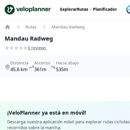
VeloPlanner
Explorar
Rutas
Planificador
Rutas
Mandau Radweg
Home
Mandau Radweg
0 reviews
Distancia
Ascenso
Hacia abajo
45.6 km
361m
535m
¡VeloPlanner ya está en móvil!
Descarga nuestra aplicación móvil para explorar rutas ciclistas 
recorridos sobre la marcha.