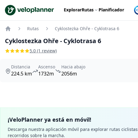
VeloPlanner
Explorar
Rutas
Planificador
Rutas
Cyklostezka Ohře - Cyklotrasa 6
Home
Cyklostezka Ohře - Cyklotrasa 6
5.0 (1 review)
Distancia
Ascenso
Hacia abajo
224.5 km
1732m
2056m
¡VeloPlanner ya está en móvil!
Descarga nuestra aplicación móvil para explorar rutas ciclistas 
recorridos sobre la marcha.