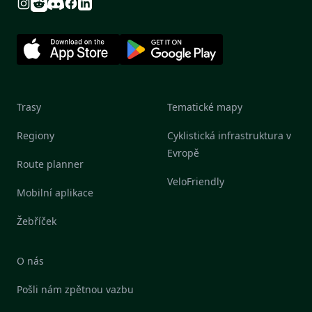
Reddit
Discord
Instagram
Facebook
Linkedin
Trasy
Tematické mapy
Regiony
Cyklistická infrastruktura v
Evropě
Route planner
VeloFriendly
Mobilní aplikace
Žebříček
O nás
Pošli nám zpětnou vazbu