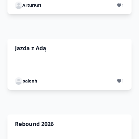
ArturK81
1
Jazda z Adą
palooh
1
Rebound 2026