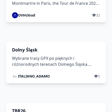
Montmartre in Paris, the Tour de France 2026
crosses the Pyrenees, the Massif Central, the
Vosges and the Alps across 21 stages. Ride
OVHcloud
32
the route section by section, check the stage
schedule and trace the history of the world's
most famous cycling race.
Dolny Śląsk
Wybrane trasy GPX po pięknych i
różnorodnych terenach Dolnego Śląska.
Naturalne krajobrazy, ciekawe odcinki
terenowe i spokojne drogi tworzą bazę tras
ITALIANO_ADAMO
5
do odkrywania regionu.
TBR26