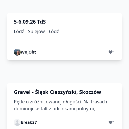
5-6.09.26 TdS
Łódź - Sulejów - Łódź
WojObt
1
Gravel - Śląsk Cieszyński, Skoczów
Pętle o zróżnicowanej długości. Na trasach
dominuje asfalt z odcinkami polnymi,
szutrowymi i leśnymi.
break37
1