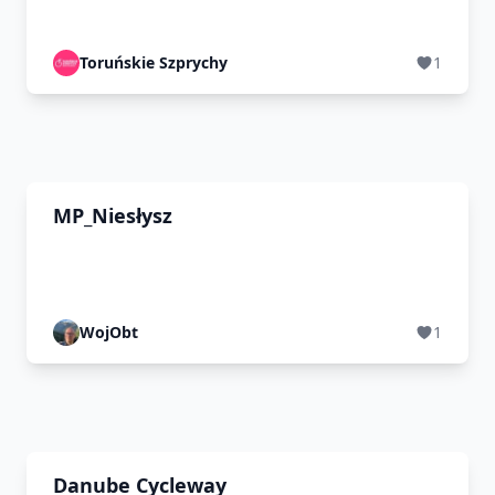
Toruńskie Szprychy
1
MP_Niesłysz
WojObt
1
Danube Cycleway