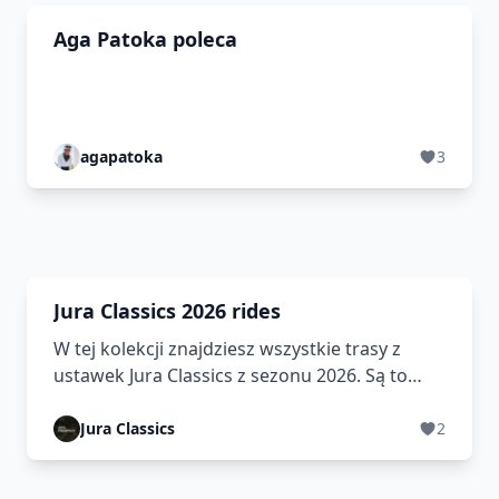
Aga Patoka poleca
agapatoka
3
Jura Classics 2026 rides
W tej kolekcji znajdziesz wszystkie trasy z
ustawek Jura Classics z sezonu 2026. Są to
trasy po lokalnych szosach z widokowymi
krajobrazami terenów Jury Krakowsko-
Jura Classics
2
Częstochowskiej