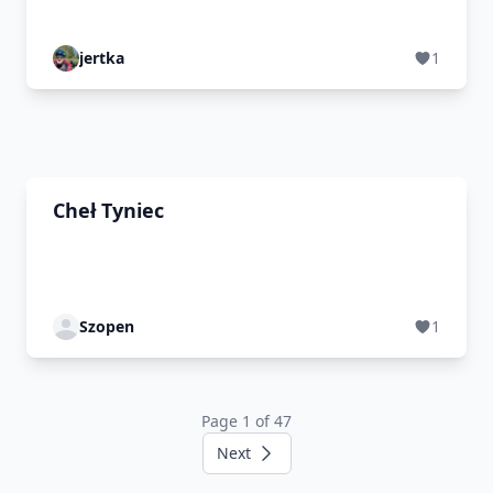
jertka
1
Cheł Tyniec
Szopen
1
Page 1 of 47
Next