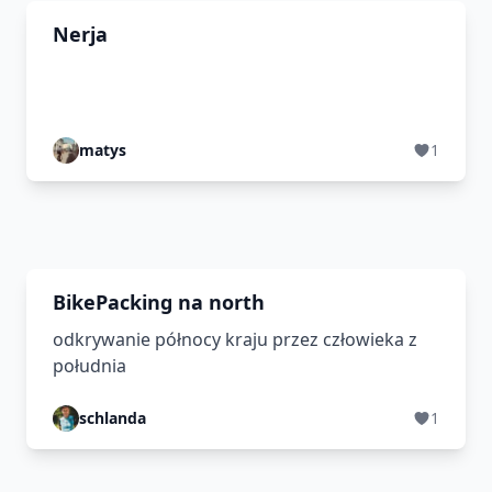
Nerja
matys
1
BikePacking na north
odkrywanie północy kraju przez człowieka z
południa
schlanda
1