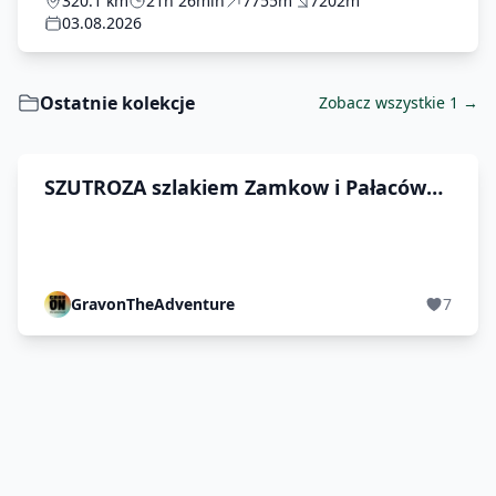
320.1 km
21h 26min
7755m
7202m
03.08.2026
Ostatnie kolekcje
Zobacz wszystkie 1 →
SZUTROZA szlakiem Zamkow i Pałaców
2026
GravonTheAdventure
7