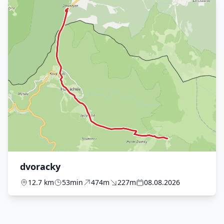
dvoracky
12.7 km
53min
474m
227m
08.08.2026