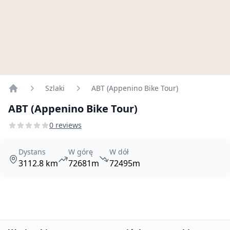
Szlaki
ABT (Appenino Bike Tour)
Home
ABT (Appenino Bike Tour)
0 reviews
Dystans
W górę
W dół
3112.8 km
72681m
72495m
Promowane