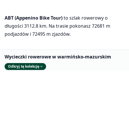
ABT (Appenino Bike Tour)
to szlak rowerowy o
długości 3112.8 km. Na trasie pokonasz 72681 m
podjazdów i 72495 m zjazdów.
Promowane
Wycieczki rowerowe w warmińsko-mazurskim
Odkryj tę kolekcję
Szlaki w pobliżu
Ustawienia ciasteczek
Używamy plików cookie, aby zapewnić
L'Eroica
podstawową funkcjonalność naszej strony
208.2 km
6
(wymagane) oraz poprawić twoje
doświadczenia (opcjonalne, w celach
Czytaj więcej
analitycznych).
Dowiedz się więcej