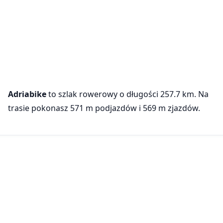
Adriabike
to szlak rowerowy o długości 257.7 km. Na
trasie pokonasz 571 m podjazdów i 569 m zjazdów.
Promowane
Wycieczki rowerowe w warmińsko-mazurskim
Odkryj tę kolekcję
Ustawienia ciasteczek
Używamy plików cookie, aby zapewnić
Szlaki w pobliżu
podstawową funkcjonalność naszej strony
(wymagane) oraz poprawić twoje