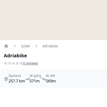
Szlaki
Adriabike
Home
Adriabike
0 reviews
Dystans
W górę
W dół
257.7 km
571m
569m