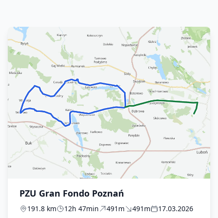
PZU Gran Fondo Poznań
191.8 km
12h 47min
491m
491m
17.03.2026