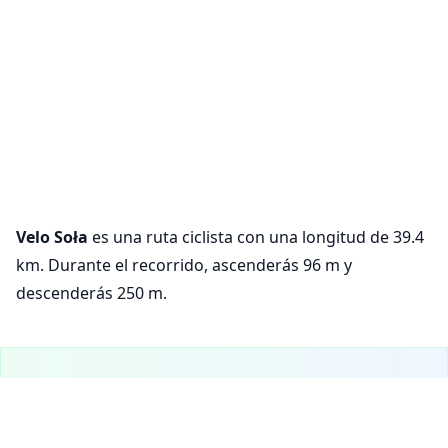
Velo Soła
es una ruta ciclista con una longitud de 39.4
km. Durante el recorrido, ascenderás 96 m y
descenderás 250 m.
¡VeloPlanner ya está en móvil!
Descarga nuestra aplicación móvil para explorar rutas
ciclistas y planificar tus recorridos sobre la marcha.
Configuración de cookies