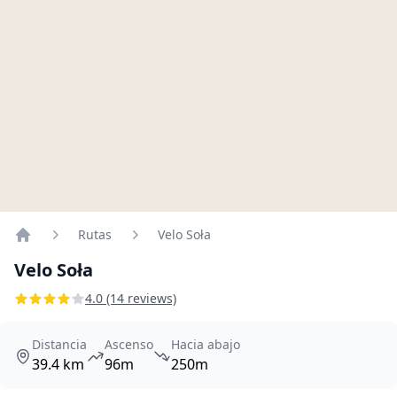
Rutas
Velo Soła
Home
Velo Soła
4.0 (14 reviews)
Distancia
Ascenso
Hacia abajo
39.4 km
96m
250m