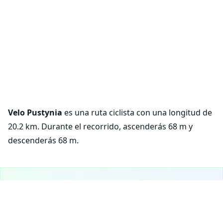
Velo Pustynia
es una ruta ciclista con una longitud de
20.2 km. Durante el recorrido, ascenderás 68 m y
descenderás 68 m.
¡VeloPlanner ya está en móvil!
Descarga nuestra aplicación móvil para explorar rutas
Configuración de cookies
ciclistas y planificar tus recorridos sobre la marcha.