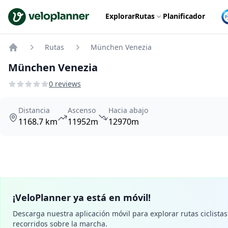
VeloPlanner
Explorar
Rutas
Planificador
Rutas
München Venezia
Home
München Venezia
0 reviews
Distancia
Ascenso
Hacia abajo
1168.7 km
11952m
12970m
¡VeloPlanner ya está en móvil!
Descarga nuestra aplicación móvil para explorar rutas ciclistas 
recorridos sobre la marcha.