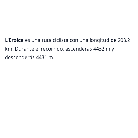
L'Eroica
es una ruta ciclista con una longitud de 208.2
km. Durante el recorrido, ascenderás 4432 m y
descenderás 4431 m.
¡VeloPlanner ya está en móvil!
Configuración de cookies
Descarga nuestra aplicación móvil para explorar rutas
Utilizamos cookies para garantizar la
ciclistas y planificar tus recorridos sobre la marcha.
funcionalidad básica de nuestra web
(obligatorio) y mejorar tu experiencia
(opcional, con fines analíticos).
Más
información
Rutas cercanas