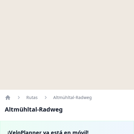
Rutas
Altmühltal-Radweg
Home
Altmühltal-Radweg
¡VeloPlanner ya está en móvil!