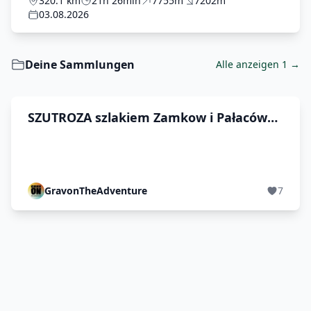
320.1 km
21h 26min
7755m
7202m
03.08.2026
Deine Sammlungen
Alle anzeigen 1 →
SZUTROZA szlakiem Zamkow i Pałaców
2026
GravonTheAdventure
7