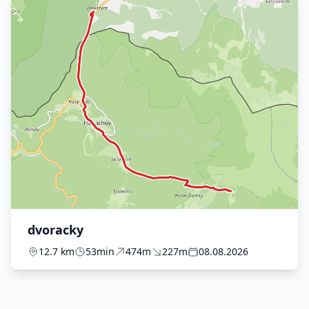
dvoracky
12.7 km
53min
474m
227m
08.08.2026