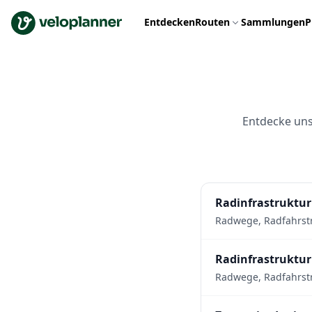
VeloPlanner
Entdecken
Routen
Sammlungen
P
Entdecke un
Radinfrastruktur
Radwege, Radfahrst
Radinfrastruktur
Radwege, Radfahrstr