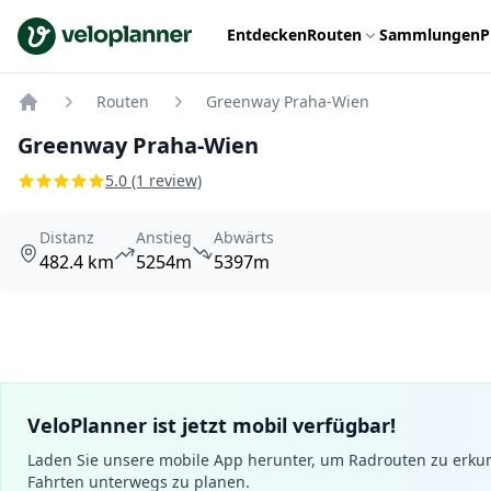
VeloPlanner
Entdecken
Routen
Sammlungen
P
Routen
Greenway Praha-Wien
Home
Greenway Praha-Wien
5.0 (1 review)
Distanz
Anstieg
Abwärts
482.4 km
5254m
5397m
VeloPlanner ist jetzt mobil verfügbar!
Laden Sie unsere mobile App herunter, um Radrouten zu erku
Fahrten unterwegs zu planen.