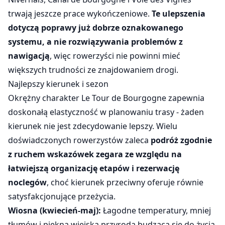
trwają jeszcze prace wykończeniowe.
Te ulepszenia
dotyczą poprawy już dobrze oznakowanego
systemu, a nie rozwiązywania problemów z
nawigacją
, więc rowerzyści nie powinni mieć
większych trudności ze znajdowaniem drogi.
Najlepszy kierunek i sezon
Okrężny charakter Le Tour de Bourgogne zapewnia
doskonałą elastyczność w planowaniu trasy - żaden
kierunek nie jest zdecydowanie lepszy. Wielu
doświadczonych rowerzystów zaleca
podróż zgodnie
z ruchem wskazówek zegara ze względu na
łatwiejszą organizację etapów i rezerwację
noclegów
, choć kierunek przeciwny oferuje równie
satysfakcjonujące przeżycia.
Wiosna (kwiecień-maj):
Łagodne temperatury, mniej
tłumów i piękna wiejska przyroda budząca się do życia