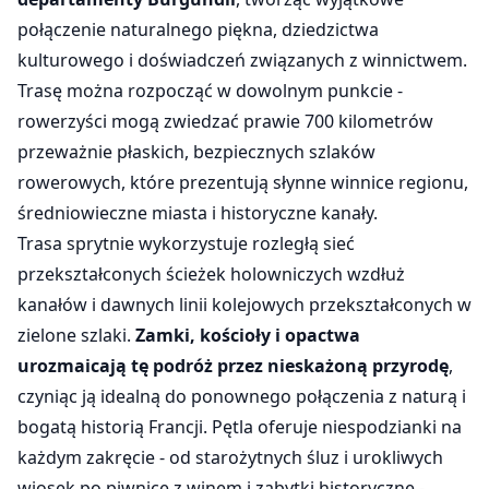
połączenie naturalnego piękna, dziedzictwa
kulturowego i doświadczeń związanych z winnictwem.
Trasę można rozpocząć w dowolnym punkcie -
rowerzyści mogą zwiedzać prawie 700 kilometrów
przeważnie płaskich, bezpiecznych szlaków
rowerowych, które prezentują słynne winnice regionu,
średniowieczne miasta i historyczne kanały.
Trasa sprytnie wykorzystuje rozległą sieć
przekształconych ścieżek holowniczych wzdłuż
kanałów i dawnych linii kolejowych przekształconych w
zielone szlaki.
Zamki, kościoły i opactwa
urozmaicają tę podróż przez nieskażoną przyrodę
,
czyniąc ją idealną do ponownego połączenia z naturą i
bogatą historią Francji. Pętla oferuje niespodzianki na
każdym zakręcie - od starożytnych śluz i urokliwych
wiosek po piwnice z winem i zabytki historyczne -