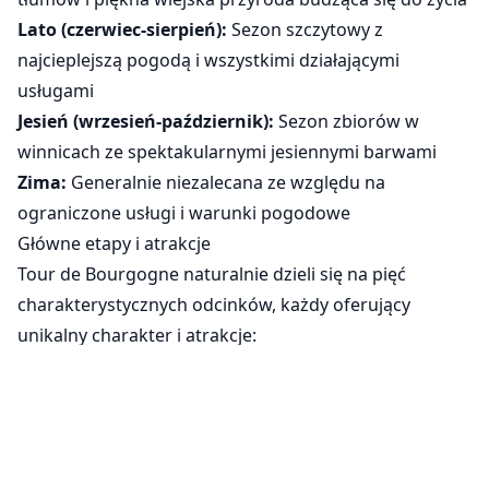
Lato (czerwiec-sierpień):
Sezon szczytowy z
najcieplejszą pogodą i wszystkimi działającymi
usługami
Jesień (wrzesień-październik):
Sezon zbiorów w
winnicach ze spektakularnymi jesiennymi barwami
Zima:
Generalnie niezalecana ze względu na
ograniczone usługi i warunki pogodowe
Główne etapy i atrakcje
Tour de Bourgogne naturalnie dzieli się na pięć
charakterystycznych odcinków, każdy oferujący
unikalny charakter i atrakcje:
La Voie des Vignes (Szlak Winnic - Beaune do
Santenay-Nolay)
Ustawienia ciasteczek
Ta słynna trasa winiarska nie mogła być lepiej
nazwana, wijąc się przez prestiżowe winnice Côte de
Używamy plików cookie, aby zapewnić
podstawową funkcjonalność naszej strony
Nuits i Côte de Beaune. Rowerzyści przemierzają