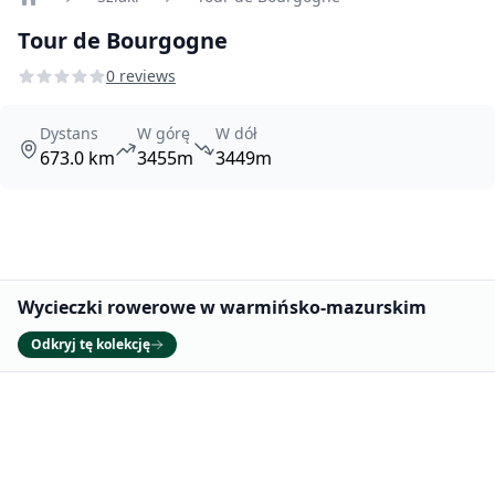
Home
Tour de Bourgogne
0 reviews
Dystans
W górę
W dół
673.0 km
3455m
3449m
Promowane
Wycieczki rowerowe w warmińsko-mazurskim
Odkryj tę kolekcję