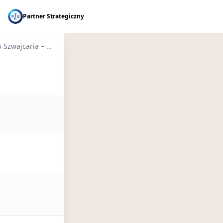
Partner Strategiczny
EuroVelo 15 Szwajcaria – Rhein-Route