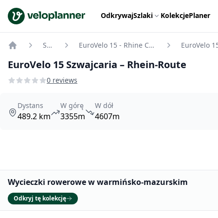
VeloPlanner
Odkrywaj
Szlaki
Kolekcje
Planer
Szlaki
EuroVelo 15 - Rhine Cycle Route
Home
EuroVelo 15 Szwajcaria – Rhein-Route
0 reviews
Dystans
W górę
W dół
489.2 km
3355m
4607m
Promowane
Wycieczki rowerowe w warmińsko-mazurskim
Odkryj tę kolekcję