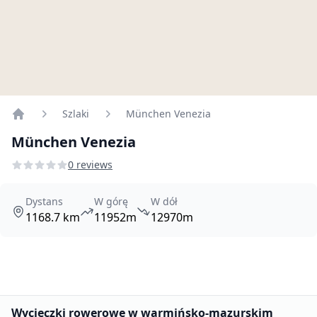
Szlaki
München Venezia
Home
München Venezia
0 reviews
Dystans
W górę
W dół
1168.7 km
11952m
12970m
Promowane
Wycieczki rowerowe w warmińsko-mazurskim