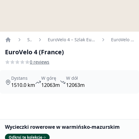
Szlaki
EuroVelo 4 – Szlak Europy Środkowej
EuroVelo 4 (France)
Home
EuroVelo 4 (France)
0 reviews
Dystans
W górę
W dół
1510.0 km
12063m
12063m
Promowane
Wycieczki rowerowe w warmińsko-mazurskim
Odkryj tę kolekcję